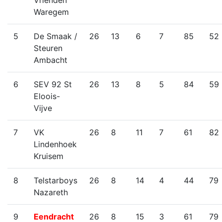
Vrienden
Waregem
5
De Smaak /
26
13
6
7
85
52
Steuren
Ambacht
6
SEV 92 St
26
13
8
5
84
59
Eloois-
Vijve
7
VK
26
8
11
7
61
82
Lindenhoek
Kruisem
8
Telstarboys
26
8
14
4
44
79
Nazareth
9
Eendracht
26
8
15
3
61
79