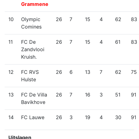
Grammene
10
Olympic
26
7
15
4
62
83
Comines
11
FC De
26
7
15
4
61
83
Zandvlooi
Kruish.
12
FC RVS
26
6
13
7
62
75
Hulste
13
FC De Villa
26
7
16
3
51
91
Bavikhove
14
FC Lauwe
26
3
19
4
30
91
Uitslagen