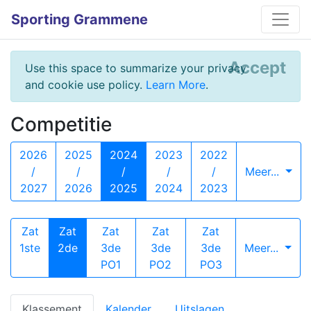
Sporting Grammene
Accept
Use this space to summarize your privacy
and cookie use policy.
Learn More
.
Competitie
2026
2025
2024
2023
2022
/
/
/
/
/
Meer...
2027
2026
2025
2024
2023
Zat
Zat
Zat
Zat
Zat
1ste
2de
3de
3de
3de
Meer...
PO1
PO2
PO3
Klassement
Kalender
Uitslagen