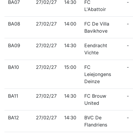
BA07
27/02/27
14:30
FC
-
L'Abattoir
BA08
27/02/27
14:00
FC De Villa
-
Bavikhove
BA09
27/02/27
14:30
Eendracht
-
Vichte
BA10
27/02/27
15:00
FC
-
Leiejongens
Deinze
BA11
27/02/27
14:30
FC Brouw
-
United
BA12
27/02/27
14:30
BVC De
-
Flandriens