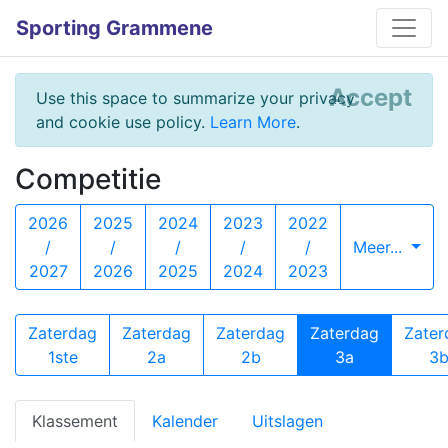
Sporting Grammene
Accept
Use this space to summarize your privacy
and cookie use policy.
Learn More
.
Competitie
2026
2025
2024
2023
2022
/
/
/
/
/
Meer...
2027
2026
2025
2024
2023
Zaterdag
Zaterdag
Zaterdag
Zaterdag
Zater
1ste
2a
2b
3a
3
Klassement
Kalender
Uitslagen