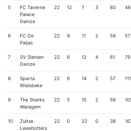
5
FC Taverne
22
12
7
3
80
46
Palace
Deinze
6
FC De
22
9
11
2
58
57
Paljas
7
SV Sletsen
22
6
12
4
61
79
Deinze
8
Sparta
22
6
14
2
57
111
Wielsbeke
9
The Sharks
22
5
15
2
56
10
Waregem
10
Zultse
22
0
22
0
38
16
Leieshotters