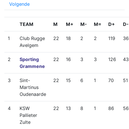
Volgende
TEAM
M
M+
M-
M=
D+
D-
1
Club Rugge
22
18
2
2
119
36
Avelgem
2
Sporting
22
16
3
3
126
43
Grammene
3
Sint-
22
15
6
1
70
51
Martinus
Oudenaarde
4
KSW
22
13
8
1
86
56
Pallieter
Zulte